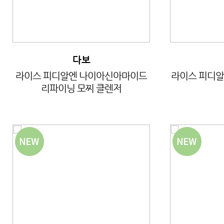
다보
라이스 피디알엔 나이아신아마이드
라이스 피디알
리파이닝 모찌 클렌저