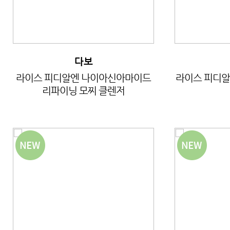
다보
라이스 피디알엔 나이아신아마이드
라이스 피디알
리파이닝 모찌 클렌저