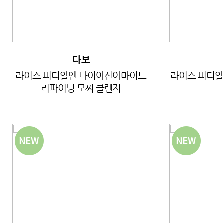
다보
라이스 피디알엔 나이아신아마이드
라이스 피디알
리파이닝 모찌 클렌저