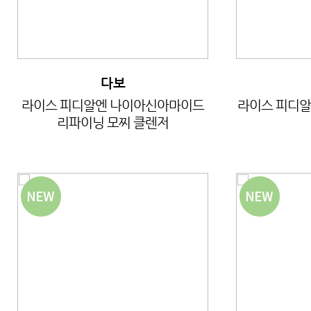
다보
라이스 피디알엔 나이아신아마이드
라이스 피디알
리파이닝 모찌 클렌저