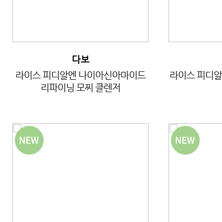
다보
라이스 피디알엔 나이아신아마이드
라이스 피디알
리파이닝 모찌 클렌저