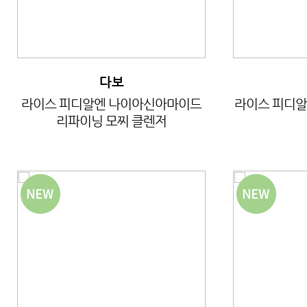
다보
라이스 피디알엔 나이아신아마이드
라이스 피디알
리파이닝 모찌 클렌저