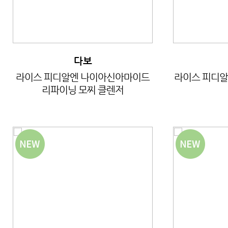
다보
라이스 피디알엔 나이아신아마이드
라이스 피디알
리파이닝 모찌 클렌저