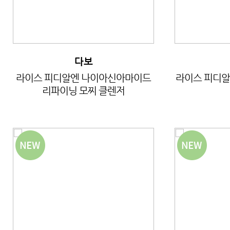
다보
라이스 피디알엔 나이아신아마이드
라이스 피디알
리파이닝 모찌 클렌저