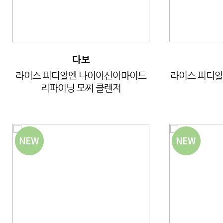
다보
라이스 피디알엔 나이아신아마이드
라이스 피디알
리파이닝 모찌 클렌저