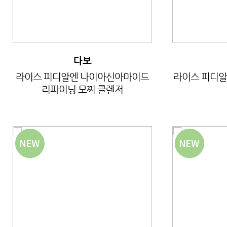
다보
라이스 피디알엔 나이아신아마이드
라이스 피디알
리파이닝 모찌 클렌저