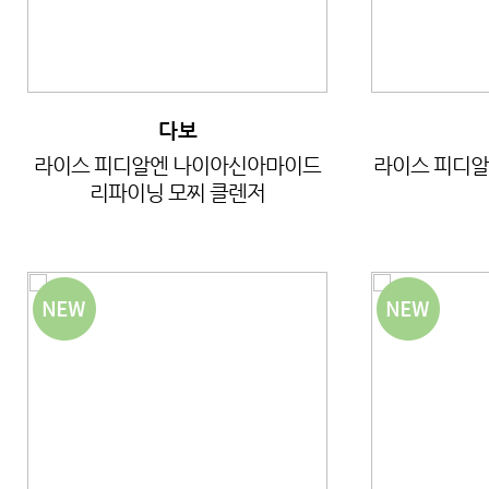
다보
라이스 피디알엔 나이아신아마이드
라이스 피디알
리파이닝 모찌 클렌저