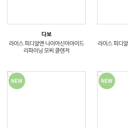
다보
라이스 피디알엔 나이아신아마이드
라이스 피디알
리파이닝 모찌 클렌저