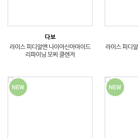
다보
라이스 피디알엔 나이아신아마이드
라이스 피디알
리파이닝 모찌 클렌저