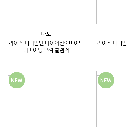
다보
라이스 피디알엔 나이아신아마이드
라이스 피디알
리파이닝 모찌 클렌저