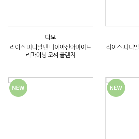
다보
라이스 피디알엔 나이아신아마이드
라이스 피디알
리파이닝 모찌 클렌저