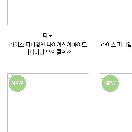
다보
라이스 피디알엔 나이아신아마이드
라이스 피디알
리파이닝 모찌 클렌저