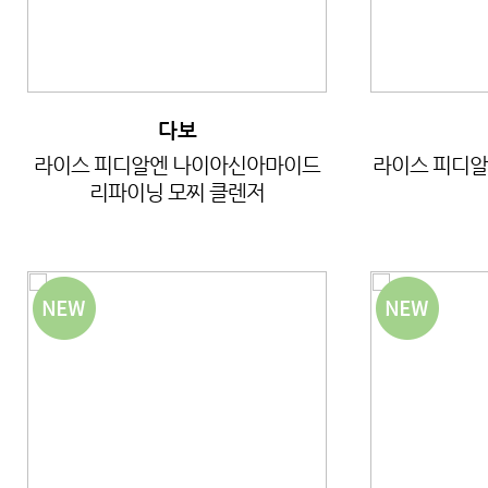
다보
라이스 피디알엔 나이아신아마이드
라이스 피디알
리파이닝 모찌 클렌저