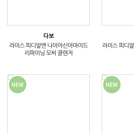
다보
라이스 피디알엔 나이아신아마이드
라이스 피디알
리파이닝 모찌 클렌저